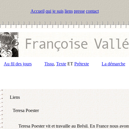
Accueil
|
qui je suis
|
liens
|
presse
|
contact
Au fil des jours
Tissu
,
Texte
ET
Prétexte
La démarche
Liens
Teresa Poester
Teresa Poester vit et travaille au Brésil. En France nous avon