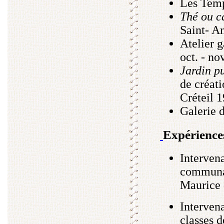
Les Temp
Thé ou c
Saint- A
Atelier 
oct. - no
Jardin pu
de créati
Créteil 
Galerie 
Expériences
Intervena
communau
Maurice 
Intervena
classes 