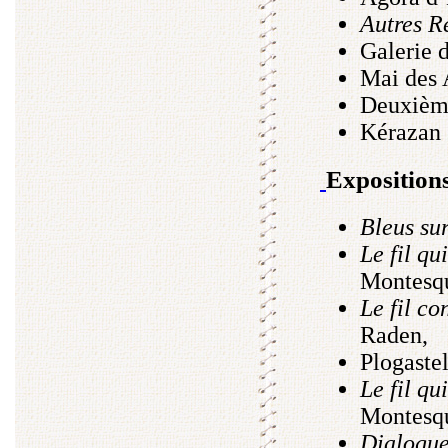
Autres R
Galerie 
Mai des 
Deuxième
Kérazan
Expositions
Bleus sur
Le fil qu
Montesqu
Le fil co
Raden,
Plogaste
Le fil qu
Montesqu
Dialogue