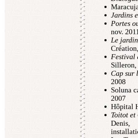
Maracuja
Jardins e
Portes o
nov. 201
Le jardi
Création
Festival 
Silleron,
Cap sur l
2008
Soluna ca
2007
Hôpital 
Toitot et
Denis,
installat