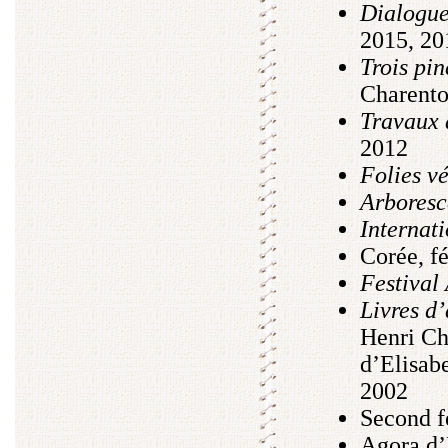
Dialogue
2015, 20
Trois pi
Charento
Travaux 
2012
Folies v
Arboresc
Internat
Corée, fé
Festival 
Livres d’
Henri Cha
d’Elisab
2002
Second f
Agora d’