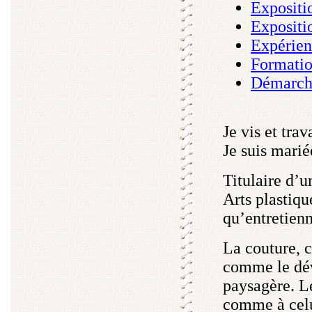
Expositi
Expositi
Expérien
Formati
Démarche
Je vis et trav
Je suis marié
Titulaire d’u
Arts plastiqu
qu’entretienn
La couture, c
comme le dév
paysagère. L
comme à celui