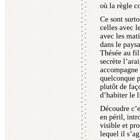
où la règle c
Ce sont surto
celles avec l
avec les mati
dans le pays
Thésée au fi
secrète l’arai
accompagne l
quelconque pr
plutôt de faç
d’habiter le 
Découdre c’e
en péril, int
visible et p
lequel il s’ag