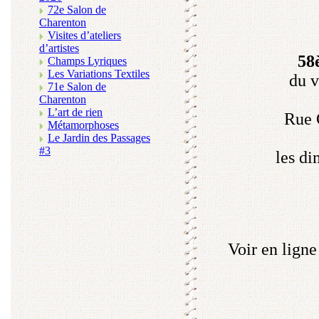
72e Salon de
Charenton
Visites d’ateliers
d’artistes
58
Champs Lyriques
Les Variations Textiles
du v
71e Salon de
Charenton
L’art de rien
Rue 
Métamorphoses
Le Jardin des Passages
#3
les di
Voir en ligne