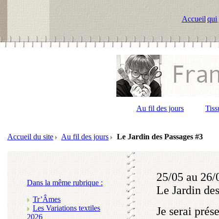
Accueil
|
qui 
Au fil des jours
Tiss
Accueil du site
Au fil des jours
Le Jardin des Passages #3
25/05 au 26/
Dans la même rubrique :
Le Jardin de
Tr’Âmes
Les Variations textiles
Je serai prés
2026