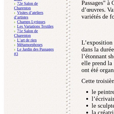
Passages" à C
72e Salon de
Charenton
d’œuvres. Var
Visites d’ateliers
variétés de f
d’artistes
Champs Lyriques
Les Variations Textiles
71e Salon de
Charenton
L’art de rien
L’exposition 
Métamorphoses
dans la duré
Le Jardin des Passages
#3
l’étonnant sh
elle prend la
ont été organ
Cette troisièm
le peintr
l’écrivai
le sculp
la créatr