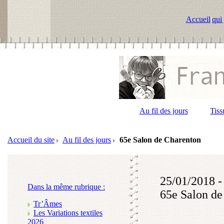
Accueil
|
qui 
Au fil des jours
Tiss
Accueil du site
Au fil des jours
65e Salon de Charenton
25/01/2018 -
Dans la même rubrique :
65e Salon de
Tr’Âmes
Les Variations textiles
2026