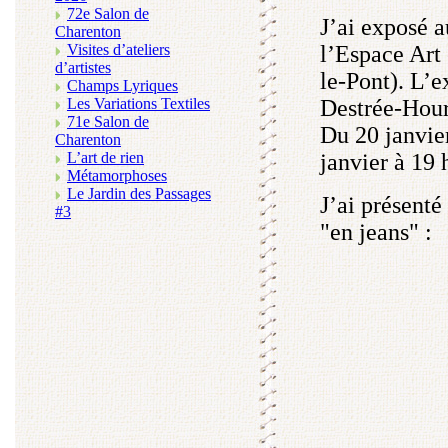
72e Salon de
J’ai exposé a
Charenton
Visites d’ateliers
l’Espace Art 
d’artistes
le-Pont). L’e
Champs Lyriques
Les Variations Textiles
Destrée-Hourr
71e Salon de
Du 20 janvier
Charenton
L’art de rien
janvier à 19 
Métamorphoses
Le Jardin des Passages
J’ai présent
#3
"en jeans" :